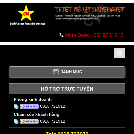
Minh Quốc - 0918721912
Toggle
navigati
DANH MỤC
HỖ TRỢ TRỰC TUYẾN
Phòng kinh doanh
0918 721912
Chăm sóc khách hàng
0918 721912