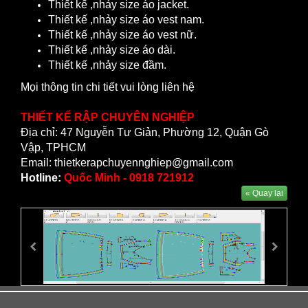
Thiết kế ,nhảy size áo jacket.
Thiết kế ,nhảy size áo vest nam.
Thiết kế ,nhảy size áo vest nữ.
Thiết kế ,nhảy size áo dài.
Thiết kế ,nhảy size đầm.
Mọi thông tin chi tiết vui lòng liên hệ
THIẾT KẾ RẬP CHUYÊN NGHIỆP
Địa chỉ: 47 Nguyễn Tư Giản, Phường 12, Quận Gò
Vập, TPHCM
Email: thietkerapchuyennghiep@gmail.com
Hotline:
Quốc Minh - 0918 721912
« Quay lại