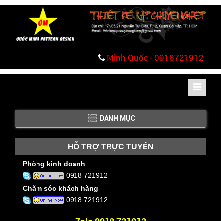
Minh Quốc - 0918721912
Toggle
navigati
DANH MỤC
HỖ TRỢ TRỰC TUYẾN
Phòng kinh doanh
0918 721912
Chăm sóc khách hàng
0918 721912