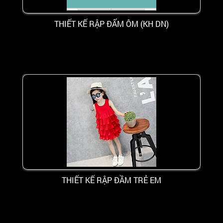
THIẾT KẾ RẬP ĐẨM ÔM (KH DN)
THIẾT KẾ RẬP ĐẦM TRẺ EM