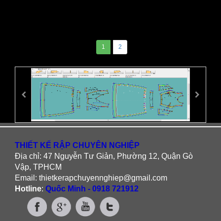
1
2
THIẾT KẾ RẬP CHUYÊN NGHIỆP
Địa chỉ: 47 Nguyễn Tư Giản, Phường 12, Quận Gò
Vập, TPHCM
Email: thietkerapchuyennghiep@gmail.com
Hotline
:
Quốc Minh - 0918 721912