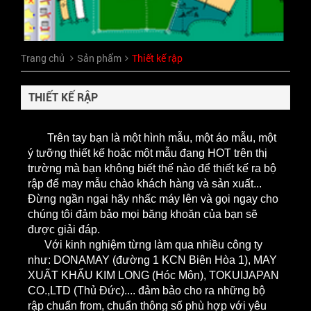
Trang chủ
Sản phẩm
Thiết kế rập
THIẾT KẾ RẬP
Trên tay bạn là một hình mẫu, một áo mẫu, một
ý tưỡng thiết kế hoặc một mẫu đang HOT trên thị
trường mà bạn không biết thế nào để thiết kế ra bộ
rập để may mẫu chào khách hàng và sản xuất...
Đừng ngần ngại hãy nhấc máy lên và gọi ngay cho
chúng tôi đảm bảo mọi băng khoăn của bạn sẽ
được giải đáp.
Với kinh nghiệm từng làm qua nhiều công ty
như: DONAMAY (đường 1 KCN Biên Hòa 1), MAY
XUẤT KHẨU KIM LONG (Hóc Môn), TOKUIJAPAN
CO.,LTD (Thủ Đức).... đảm bảo cho ra những bộ
rập chuẩn from, chuẩn thông số phù hợp với yêu