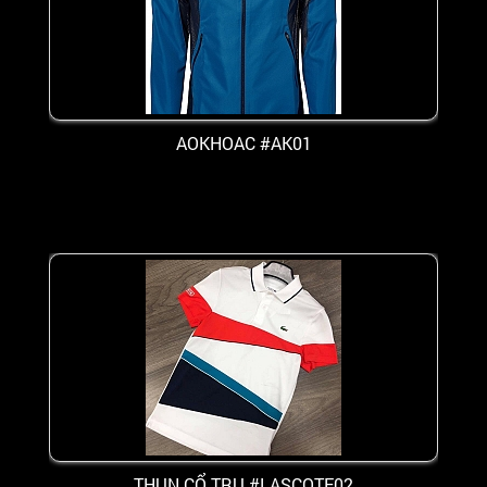
AOKHOAC #AK01
THUN CỔ TRỤ #LASCOTE02