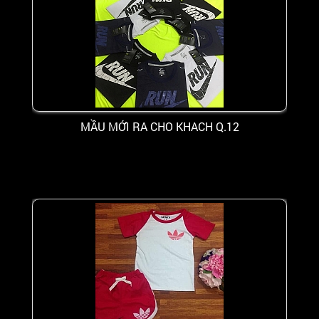
MẦU MỚI RA CHO KHACH Q.12