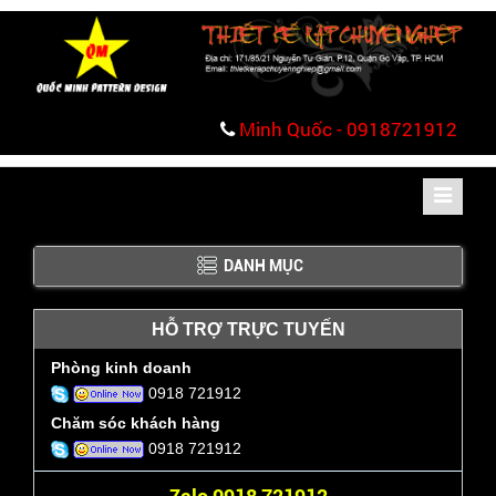
Minh Quốc - 0918721912
Toggle
navigati
DANH MỤC
HỖ TRỢ TRỰC TUYẾN
Phòng kinh doanh
0918 721912
Chăm sóc khách hàng
0918 721912