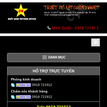
Minh Quốc - 0918721912
Toggle
navigati
DANH MỤC
HỖ TRỢ TRỰC TUYẾN
Phòng kinh doanh
0918 721912
Chăm sóc khách hàng
0918 721912