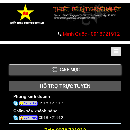
Minh Quốc - 0918721912
Toggle
navigati
DANH MỤC
HỖ TRỢ TRỰC TUYẾN
Phòng kinh doanh
0918 721912
Chăm sóc khách hàng
0918 721912