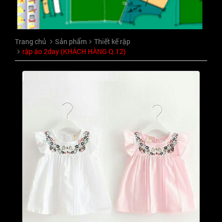
Trang chủ
Sản phẩm
Thiết kế rập
rập áo 2day (KHÁCH HÀNG Q.12)