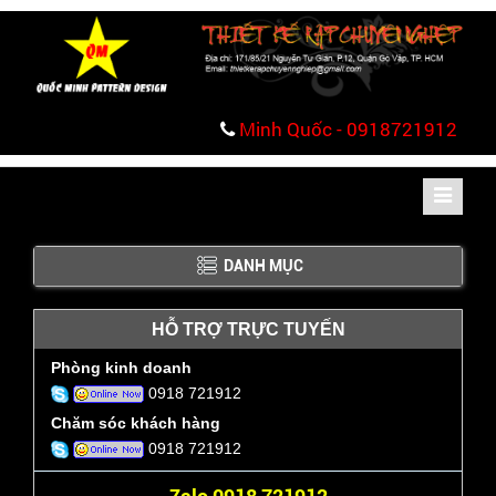
Minh Quốc - 0918721912
Toggle
navigati
DANH MỤC
HỖ TRỢ TRỰC TUYẾN
Phòng kinh doanh
0918 721912
Chăm sóc khách hàng
0918 721912