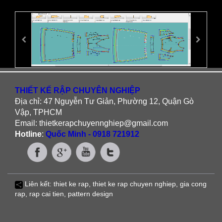
THIẾT KẾ RẬP CHUYÊN NGHIỆP
Địa chỉ: 47 Nguyễn Tư Giản, Phường 12, Quận Gò
Vập, TPHCM
Email: thietkerapchuyennghiep@gmail.com
Hotline
:
Quốc Minh - 0918 721912
Liên kết:
thiet ke rap
,
thiet ke rap chuyen nghiep
,
gia cong
rap
,
rap cai tien
, pattern design