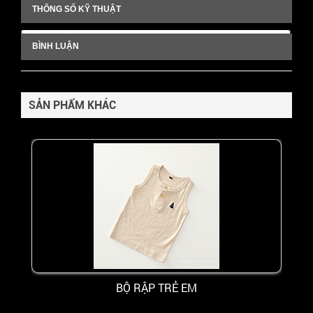
THÔNG SỐ KỸ THUẬT
BÌNH LUẬN
SẢN PHẨM KHÁC
BỘ RẬP TRẺ EM