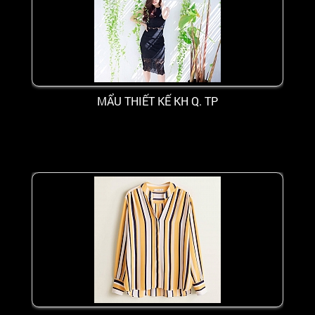
MẨU THIẾT KẾ KH Q. TP