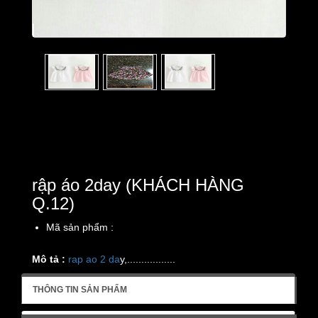
rập áo 2day (KHÁCH HÀNG
Q.12)
Mã sản phẩm :
Mô tả :
rap ao 2 da
y,.................
THÔNG TIN SẢN PHẨM