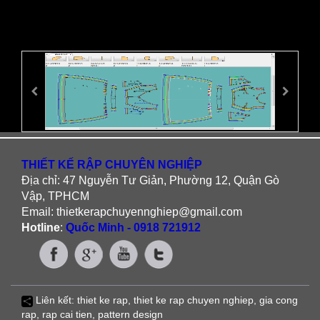
THIẾT KẾ RẬP CHUYÊN NGHIỆP
Địa chỉ: 47 Nguyễn Tư Giản, Phường 12, Quận Gò
Vập, TPHCM
Email: thietkerapchuyennghiep@gmail.com
Hotline
:
Quốc Minh - 0918 721912
Liên kết:
thiet ke rap
,
thiet ke rap chuyen nghiep
,
gia cong
rap
,
rap cai tien
, pattern design