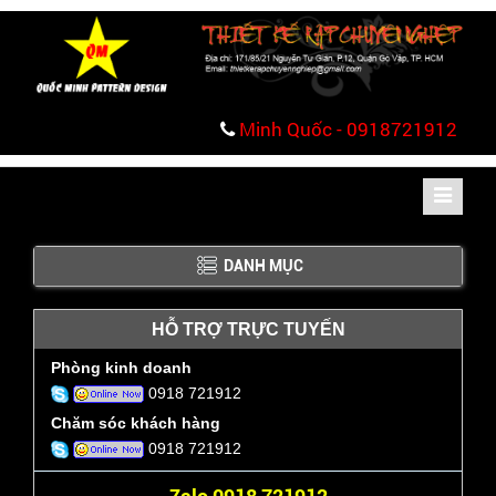
Minh Quốc - 0918721912
Toggle
navigati
DANH MỤC
HỖ TRỢ TRỰC TUYẾN
Phòng kinh doanh
0918 721912
Chăm sóc khách hàng
0918 721912