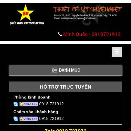
Minh Quốc - 0918721912
Toggle
navigati
DANH MỤC
HỖ TRỢ TRỰC TUYẾN
Phòng kinh doanh
0918 721912
Chăm sóc khách hàng
0918 721912