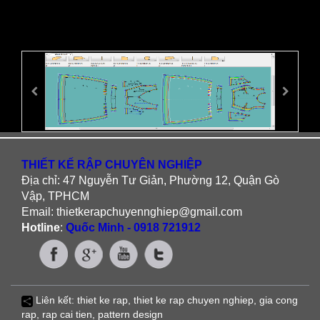
THIẾT KẾ RẬP CHUYÊN NGHIỆP
Địa chỉ: 47 Nguyễn Tư Giản, Phường 12, Quận Gò
Vập, TPHCM
Email: thietkerapchuyennghiep@gmail.com
Hotline
:
Quốc Minh - 0918 721912
Liên kết:
thiet ke rap
,
thiet ke rap chuyen nghiep
,
gia cong
rap
,
rap cai tien
, pattern design